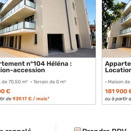
Appartement n°103 Héléna :
Ap
Location-accession
Lo
• Maison de 64,40 m²
• Terrain de 0 m²
• M
181 900 €
16
ou à partir de
910.63 € / mois*
ou 