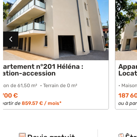
Appartement n°104 Héléna :
Location-accession
• Maison de 70,50 m²
• Terrain de 0 m²
187 600 €
ou à partir de
939.17 € / mois*