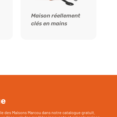
Maison réellement
clés en mains
ue
ale des Maisons Marcou dans notre catalogue gratuit.