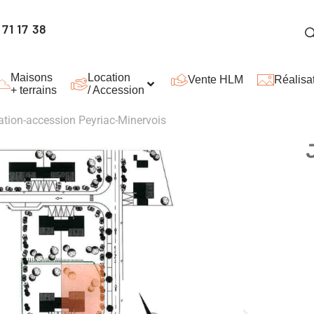
71 17 38
Maisons
Location
Vente HLM
Réalisa
+ terrains
/ Accession
cation-accession Peyriac-Minervois