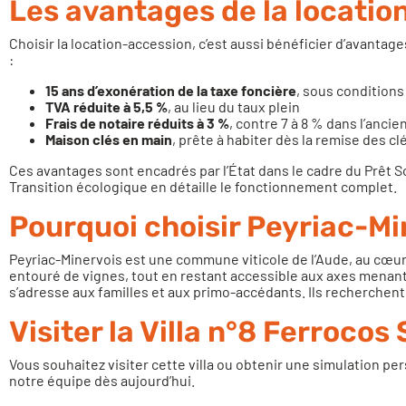
Les avantages de la locatio
Choisir la location-accession, c’est aussi bénéficier d’avantage
:
15 ans d’exonération de la taxe foncière
, sous conditions
TVA réduite à 5,5 %
, au lieu du taux plein
Frais de notaire réduits à 3 %
, contre 7 à 8 % dans l’ancie
Maison clés en main
, prête à habiter dès la remise des cl
Ces avantages sont encadrés par l’État dans le cadre du Prêt 
Transition écologique
en détaille le fonctionnement complet.
Pourquoi choisir Peyriac-Mi
Peyriac-Minervois est une commune viticole de l’Aude, au cœur 
entouré de vignes, tout en restant accessible aux axes menan
s’adresse aux familles et aux primo-accédants. Ils recherchent u
Visiter la Villa n°8 Ferrocos
Vous souhaitez visiter cette villa ou obtenir une simulation p
notre équipe dès aujourd’hui.