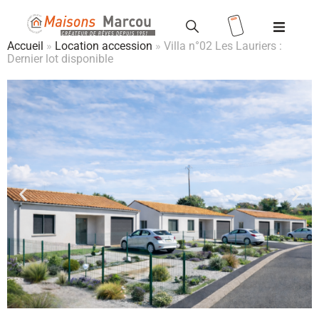
Accueil
»
Location accession
»
Villa n°02 Les Lauriers :
Dernier lot disponible
Modèles
Terrains
Valoriser votre terrain
Maisons
+ terrains
Location
/ Accession
Vente HLM
Réalisations