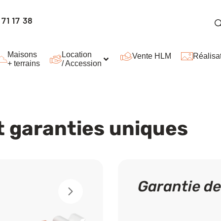
71 17 38
Maisons
Location
Vente HLM
Réalisa
+ terrains
/ Accession
t garanties uniques
Garantie de