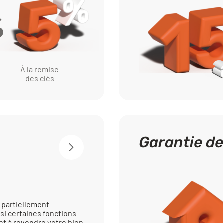
À la remise
des clés
Garantie d
 partiellement
si certaines fonctions
nt à revendre votre bien