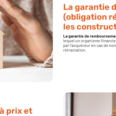
La garantie
(obligation 
les construc
La garantie de remboursemen
lequel un organisme financi
par l’acquéreur en cas de no
rétractation.
à prix et