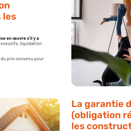
ion
 les
se en œuvre s’il y a
excessifs, liquidation
s du prix convenu pour
La garantie 
(obligation 
les construc