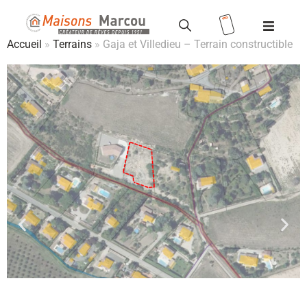
Accueil
»
Terrains
»
Gaja et Villedieu – Terrain constructible
Modèles
Terrains
Valoriser votre terrain
Maisons
+ terrains
Location
/ Accession
Vente HLM
Réalisations