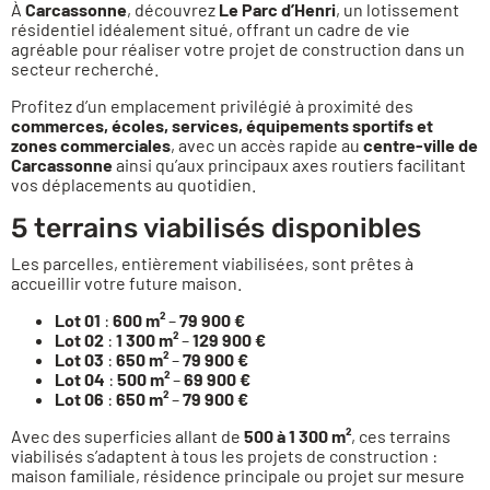
À
Carcassonne
, découvrez
Le Parc d’Henri
, un lotissement
résidentiel idéalement situé, offrant un cadre de vie
agréable pour réaliser votre projet de construction dans un
secteur recherché.
Profitez d’un emplacement privilégié à proximité des
commerces, écoles, services, équipements sportifs et
zones commerciales
, avec un accès rapide au
centre-ville de
Carcassonne
ainsi qu’aux principaux axes routiers facilitant
vos déplacements au quotidien.
5 terrains viabilisés disponibles
Les parcelles, entièrement viabilisées, sont prêtes à
accueillir votre future maison.
Lot 01
:
600 m²
–
79 900 €
Lot 02
:
1 300 m²
–
129 900 €
Lot 03
:
650 m²
–
79 900 €
Lot 04
:
500 m²
–
69 900 €
Lot 06
:
650 m²
–
79 900 €
Avec des superficies allant de
500 à 1 300 m²
, ces terrains
viabilisés s’adaptent à tous les projets de construction :
maison familiale, résidence principale ou projet sur mesure