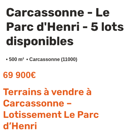
Carcassonne - Le
Financez votre projet
Parc d'Henri - 5 lots
disponibles
• 500 m²
• Carcassonne (11000)
69 900€
Terrains à vendre à
Carcassonne –
Lotissement Le Parc
d’Henri