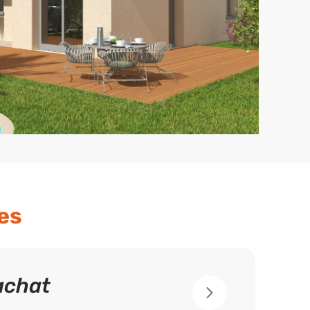
es
achat