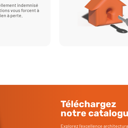
iellement indemnisé
tions vous forcent à
ien à perte.
Téléchargez
notre catalog
Explorez l’excellence architectur