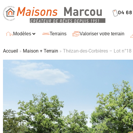
04 68 
Modèles
Terrains
Valoriser votre terrain
Accueil
»
Maison + Terrain
»
Thézan-des-Corbières – Lot n°18 