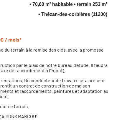
• 70,60 m² habitable
• terrain 253 m²
• Thézan-des-corbières (11200)
€ / mois*
du terrain à la remise des clés, avec la promesse
ction par le biais de notre bureau d’étude. Il faudra
axe de raccordement à l’égout).
prestations. Un conducteur de travaux sera présent
arantit un contrat de construction de maison
chements et raccordements, peintures et adaptation au
ient.
ur ce terrain.
r MAISONS MARCOU”: