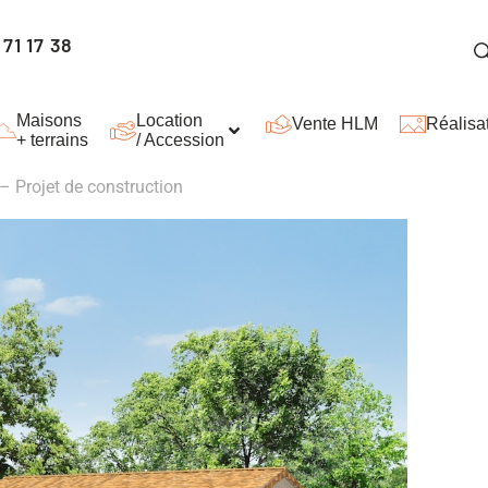
71 17 38
Maisons
Location
Vente HLM
Réalisa
+ terrains
/ Accession
– Projet de construction