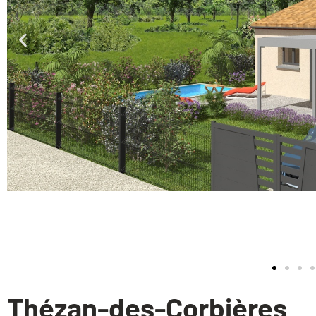
Thézan-des-Corbières