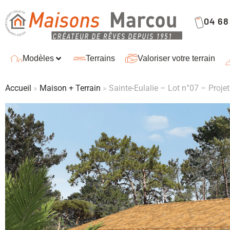
04 68 
Modèles
Terrains
Valoriser votre terrain
Accueil
»
Maison + Terrain
»
Sainte-Eulalie – Lot n°07 – Proje