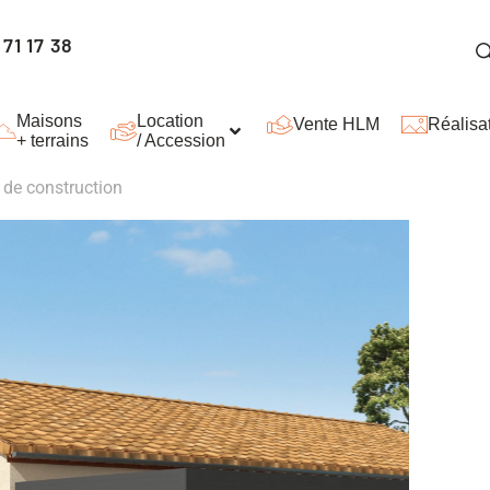
71 17 38
Maisons
Location
Vente HLM
Réalisa
+ terrains
/ Accession
t de construction