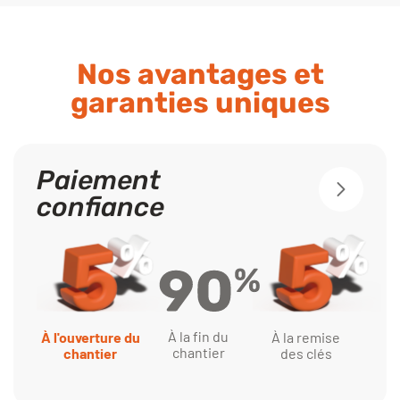
Nos avantages et
garanties uniques
Paiement
confiance
À la fin du
À l'ouverture du
À la remise
chantier
chantier
des clés