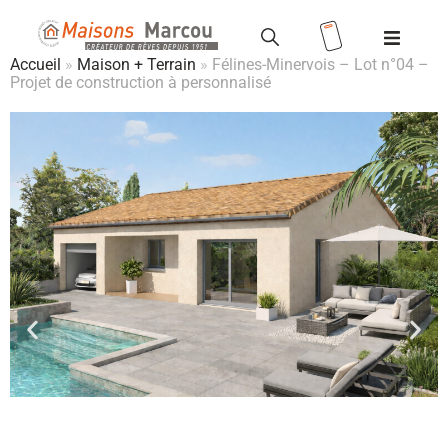
Accueil
»
Maison + Terrain
»
Félines-Minervois – Lot n°04 –
Projet de construction à personnalisé
Modèles
Terrains
Valoriser votre terrain
Maisons
+ terrains
Location
/ Accession
Vente HLM
Réalisations