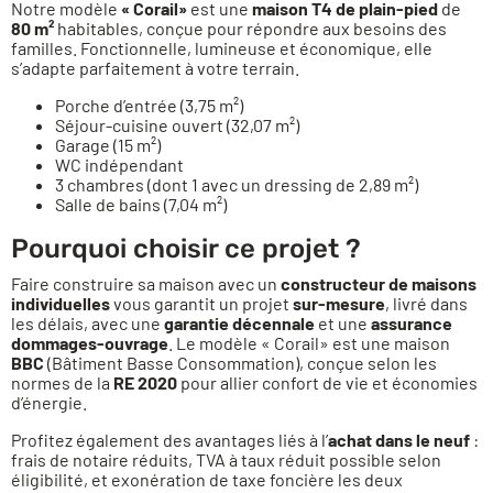
Notre modèle
« Corail»
est une
maison T4 de plain-pied
de
80 m²
habitables, conçue pour répondre aux besoins des
familles. Fonctionnelle, lumineuse et économique, elle
s’adapte parfaitement à votre terrain.
Porche d’entrée (3,75 m²)
Séjour-cuisine ouvert (32,07 m²)
Garage (15 m²)
WC indépendant
3 chambres (dont 1 avec un dressing de 2,89 m²)
Salle de bains (7,04 m²)
Pourquoi choisir ce projet ?
Faire construire sa maison avec un
constructeur de maisons
individuelles
vous garantit un projet
sur-mesure
, livré dans
les délais, avec une
garantie décennale
et une
assurance
dommages-ouvrage
. Le modèle « Corail» est une maison
BBC
(Bâtiment Basse Consommation), conçue selon les
normes de la
RE 2020
pour allier confort de vie et économies
d’énergie.
Profitez également des avantages liés à l’
achat dans le neuf
:
frais de notaire réduits, TVA à taux réduit possible selon
éligibilité, et exonération de taxe foncière les deux