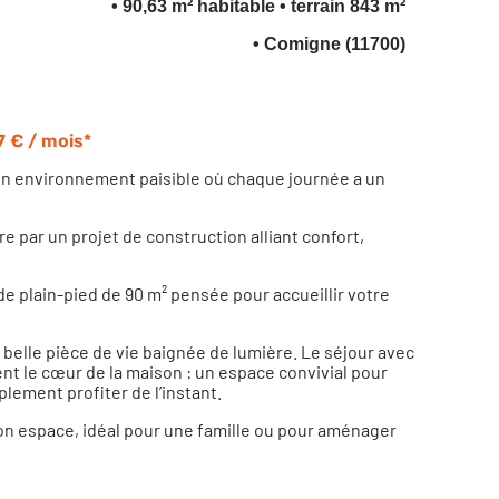
• 90,63 m² habitable
• terrain 843 m²
• Comigne (11700)
7 € / mois*
un environnement paisible où chaque journée a un
re par un projet de construction alliant confort,
a de plain-pied de 90 m² pensée pour accueillir votre
belle pièce de vie baignée de lumière. Le séjour avec
nt le cœur de la maison : un espace convivial pour
lement profiter de l’instant.
on espace, idéal pour une famille ou pour aménager