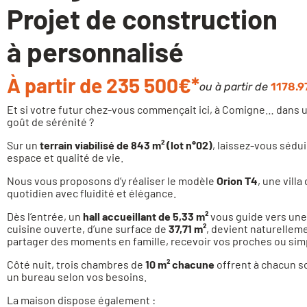
Projet de construction
à personnalisé
À partir de 235 500€*
ou à partir de
1178.9
Et si votre futur chez-vous commençait ici, à Comigne… dans 
goût de sérénité ?
Sur un
terrain viabilisé de 843 m² (lot n°02)
, laissez-vous sédui
espace et qualité de vie.
Nous vous proposons d’y réaliser le modèle
Orion T4
, une vill
quotidien avec fluidité et élégance.
Dès l’entrée, un
hall accueillant de 5,33 m²
vous guide vers une 
cuisine ouverte, d’une surface de
37,71 m²
, devient naturelleme
partager des moments en famille, recevoir vos proches ou simp
Côté nuit, trois chambres de
10 m² chacune
offrent à chacun s
un bureau selon vos besoins.
La maison dispose également :