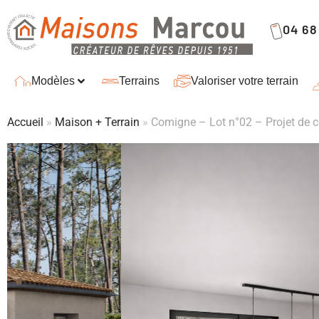
04 68 
Modèles
Terrains
Valoriser votre terrain
Accueil
»
Maison + Terrain
»
Comigne – Lot n°02 – Projet de c