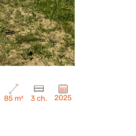
2025
85 m²
3 ch.