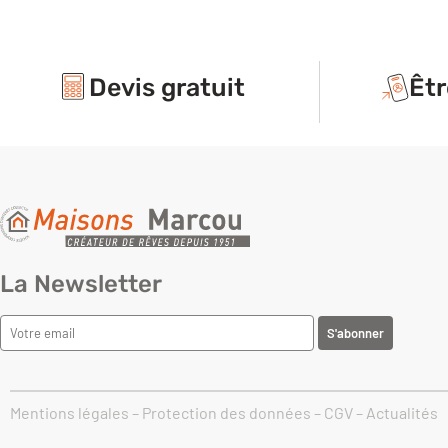
Devis gratuit
Êtr
La Newsletter
Mentions légales
–
Protection des données
–
CGV
–
Actualités