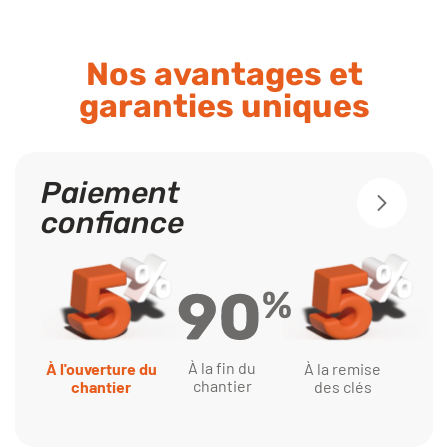
Nos avantages et
garanties uniques
Paiement
confiance
À la fin du
À l'ouverture du
À la remise
chantier
chantier
des clés