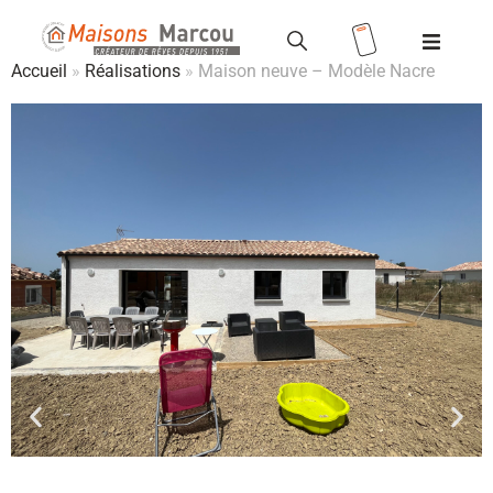
Accueil
»
Réalisations
»
Maison neuve – Modèle Nacre
Modèles
Terrains
Valoriser votre terrain
Maisons
+ terrains
Location
/ Accession
Vente HLM
Réalisations