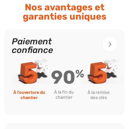
Nos avantages et
garanties uniques
Paiement
confiance
À la fin du
À l'ouverture du
À la remise
chantier
chantier
des clés