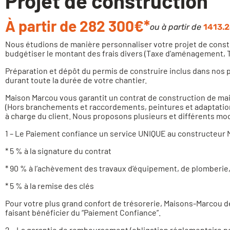
Projet de construction
À partir de 282 300€*
ou à partir de
1413.2
Nous étudions de manière personnaliser votre projet de constru
budgétiser le montant des frais divers (Taxe d’aménagement, T
Préparation et dépôt du permis de construire inclus dans nos 
durant toute la durée de votre chantier.
Maison Marcou vous garantit un contrat de construction de maiso
(Hors branchements et raccordements, peintures et adaptation 
à charge du client. Nous proposons plusieurs et différents mod
1 – Le Paiement confiance un service UNIQUE au constructeu
* 5 % à la signature du contrat
* 90 % à l’achèvement des travaux d’équipement, de plomberie
* 5 % à la remise des clés
Pour votre plus grand confort de trésorerie, Maisons-Marcou d
faisant bénéficier du “Paiement Confiance”.
2 – La garantie de remboursement (obligation réglementaire p