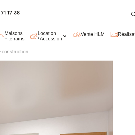
71 17 38
Maisons
Location
Vente HLM
Réalisa
+ terrains
/ Accession
e construction