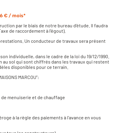
6 € / mois*
ction par le biais de notre bureau d’étude. Il faudra
axe de raccordement à l’égout).
prestations. Un conducteur de travaux sera présent
n individuelle, dans le cadre de la loi du 19/12/1990.
au sol qui sont chiffrés dans les travaux qui restent
èles disponibles pour ce terrain.
r MAISONS MARCOU”:
, de menuiserie et de chauffage
éroge à la règle des paiements à l’avance en vous
our tous les constructeurs)