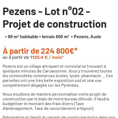
Pezens - Lot n°02 -
Financez votre projet
Projet de construction
• 89 m² habitable
• terrain 600 m²
• Pezens, Aude
À partir de 224 800€*
ou à partir de
1125.4 € / mois*
Pezens est un village attrayant et convivial se trouvant à
quelques minutes de Carcassonne. Vous y trouverez toutes
les commodités commerces écoles, lycée, pharmacie … Ces
parcelles ont une très belle exposition sud et une vue
complétement dégagée sur les Pyrénées.
Nous étudions de manière personnaliser votre projet de
construction par le biais de notre bureau d’étude. Il faudra
budgétiser le montant des frais divers (Taxe
d’aménagement, Taxe de raccordement à l’égout).
Préparation et dépôt du permis de construire inclus dans nos