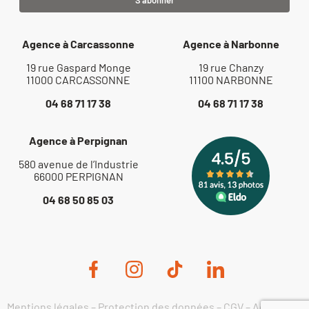
Agence à Carcassonne
Agence à Narbonne
19 rue Gaspard Monge
19 rue Chanzy
11000 CARCASSONNE
11100 NARBONNE
04 68 71 17 38
04 68 71 17 38
Agence à Perpignan
580 avenue de l’Industrie
66000 PERPIGNAN
04 68 50 85 03
Mentions légales
–
Protection des données
–
CGV
–
Actualités