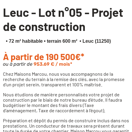
Leuc - Lot n°05 - Projet
Financez votre projet
de construction
• 72 m² habitable
• terrain 600 m²
• Leuc (11250)
À partir de 190 500€*
ou à partir de
953.69 € / mois*
Chez Maisons Marcou, nous vous accompagnons de la
recherche du terrain à la remise des clés, avec la promesse
d’un projet serein, transparent et 100% maîtrisé.
Nous étudions de manière personnalisés votre projet de
construction par le biais de notre bureau d’étude. Il faudra
budgétiser le montant des frais divers (Taxe
d’aménagement, Taxe de raccordement à l’égout).
Préparation et dépôt du permis de construire inclus dans nos
prestations. Un conducteur de travaux sera présent durant
toute la durée de votre chantier. Maison Marcou vous garantit