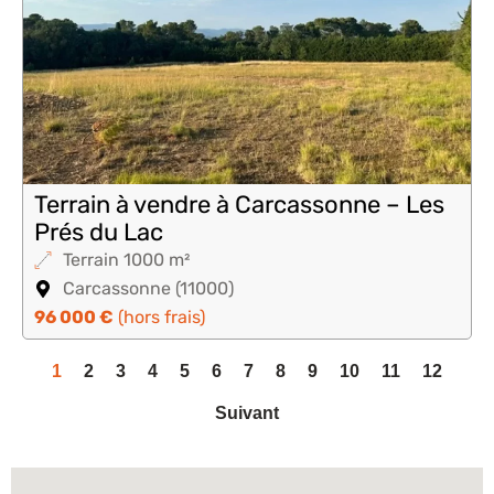
Terrain à vendre à Carcassonne – Les
Prés du Lac
Terrain 1000 m²
Carcassonne (11000)
96 000 €
(hors frais)
1
2
3
4
5
6
7
8
9
10
11
12
Suivant