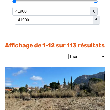
Financez votre projet
€
€
Affichage de
1
-
12
sur
113
résultats