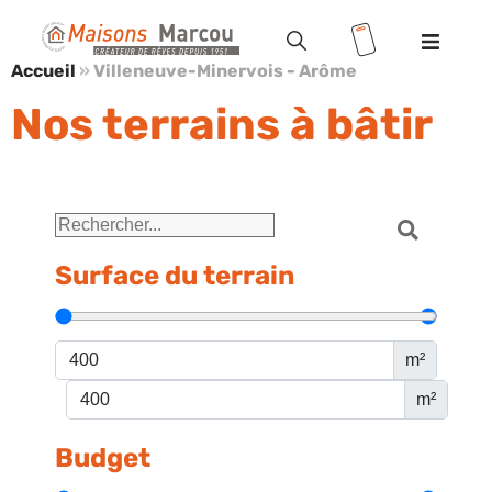
Accueil
»
Villeneuve-Minervois - Arôme
Modèles
Nos terrains à bâtir
Terrains
Valoriser votre terrain
Maisons
Surface du terrain
+ terrains
Location
/ Accession
m²
m²
Vente HLM
Budget
Réalisations