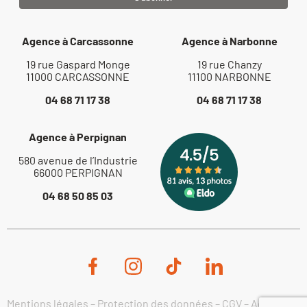
Agence à Carcassonne
Agence à Narbonne
19 rue Gaspard Monge
19 rue Chanzy
11000 CARCASSONNE
11100 NARBONNE
04 68 71 17 38
04 68 71 17 38
Agence à Perpignan
580 avenue de l’Industrie
66000 PERPIGNAN
04 68 50 85 03
Mentions légales
–
Protection des données
–
CGV
–
Actualités