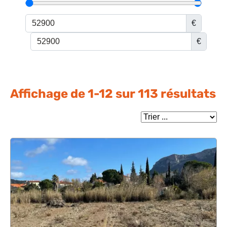
Financez votre projet
€
€
Affichage de
1
-
12
sur
113
résultats