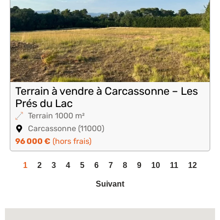
Terrain à vendre à Carcassonne – Les
Prés du Lac
Terrain 1000 m²
Carcassonne (11000)
96 000 €
(hors frais)
1
2
3
4
5
6
7
8
9
10
11
12
Suivant