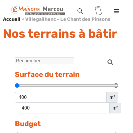
Accueil
»
Villegailhenc - Le Chant des Pinsons
Modèles
Nos terrains à bâtir
Terrains
Valoriser votre terrain
Maisons
Surface du terrain
+ terrains
Location
/ Accession
m²
m²
Vente HLM
Budget
Réalisations