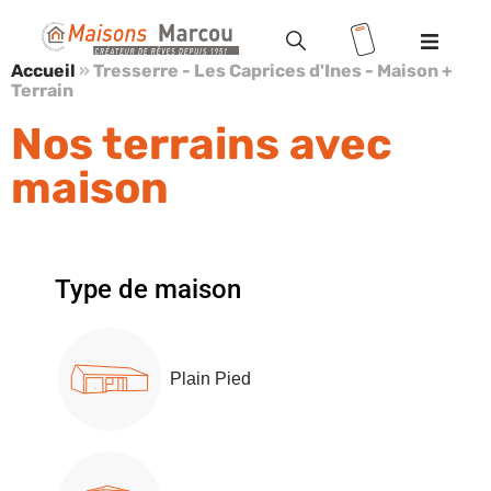
Accueil
»
Tresserre - Les Caprices d'Ines - Maison +
Terrain
Modèles
Nos terrains avec
Terrains
maison
Valoriser votre terrain
Maisons
Type de maison
+ terrains
Location
/ Accession
Plain Pied
Vente HLM
Réalisations