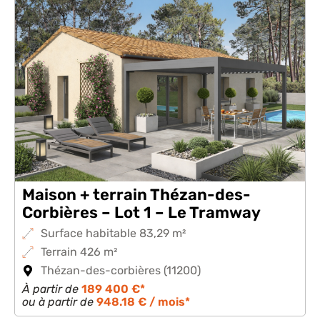
Maison + terrain Thézan-des-
Corbières – Lot 1 – Le Tramway
Surface habitable 83,29 m²
Terrain 426 m²
Thézan-des-corbières (11200)
À partir de
189 400 €*
ou à partir de
948.18 € / mois*