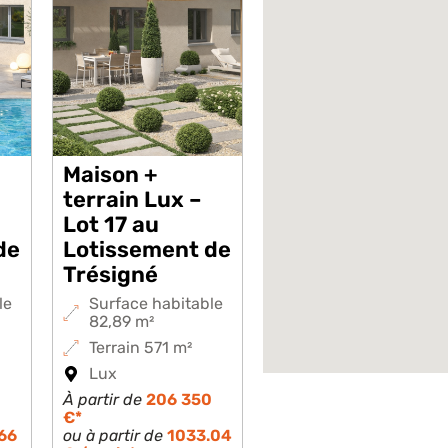
Maison +
terrain Lux –
Lot 17 au
de
Lotissement de
Trésigné
le
Surface habitable
82,89 m²
Terrain 571 m²
Lux
À partir de
206 350
€*
66
ou à partir de
1033.04