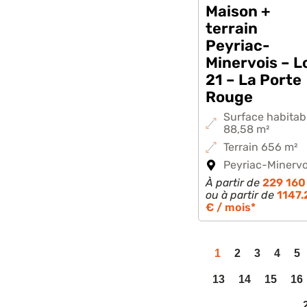
Maison +
terrain
Peyriac-
Minervois – L
21 – La Porte
Rouge
Surface habitab
88,58 m²
Terrain 656 m²
Peyriac-Minervo
À partir de
229 160
ou à partir de
1147.
€ / mois*
1
2
3
4
5
13
14
15
16