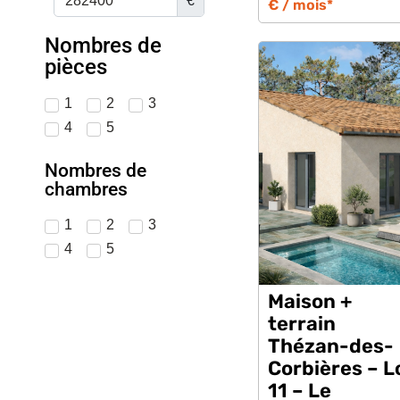
€
€ / mois*
Nombres de
pièces
1
2
3
4
5
Nombres de
chambres
1
2
3
4
5
Maison +
terrain
Thézan-des-
Corbières – L
11 – Le