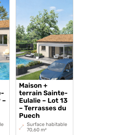
Maison +
e-
terrain Sainte-
9 –
Eulalie – Lot 13
– Terrasses du
Puech
le
Surface habitable
70,60 m²