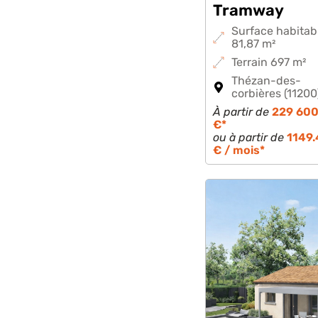
Tramway
Surface habitab
81,87 m²
Terrain 697 m²
Thézan-des-
corbières (11200
À partir de
229 60
€*
ou à partir de
1149.
€ / mois*