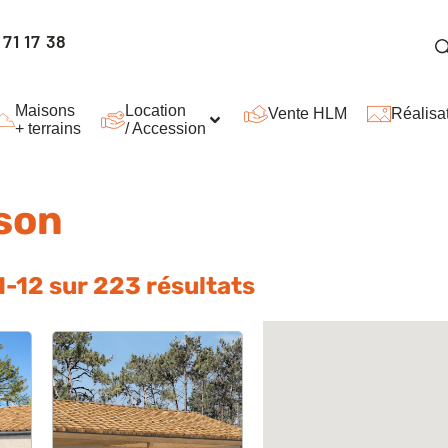
71 17 38
Maisons
Location
Vente HLM
Réalisa
+ terrains
/ Accession
ison
1
-
12
sur
223
résultats