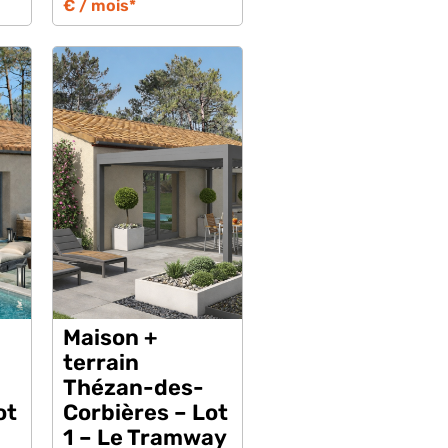
€ / mois*
Maison +
terrain
Thézan-des-
ot
Corbières – Lot
1 – Le Tramway