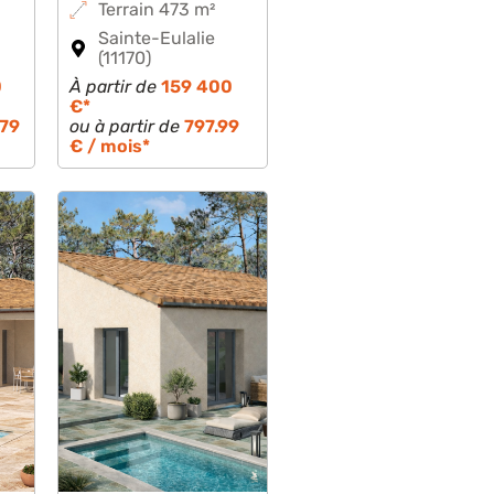
Terrain 473 m²
Sainte-Eulalie
(11170)
0
À partir de
159 400
€*
.79
ou à partir de
797.99
€ / mois*