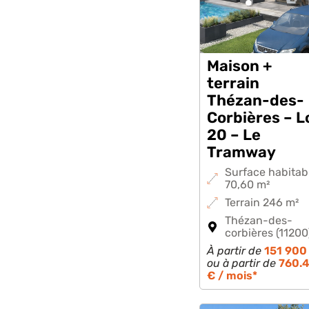
Maison +
terrain
Thézan-des-
Corbières – L
20 – Le
Tramway
Surface habitab
70,60 m²
Terrain 246 m²
Thézan-des-
corbières (11200
À partir de
151 900
ou à partir de
760.
€ / mois*