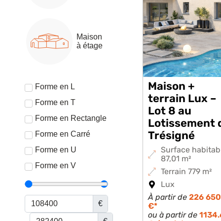
Maison
à étage
Maison +
Forme en L
terrain Lux –
Forme en T
Lot 8 au
Forme en Rectangle
Lotissement 
Trésigné
Forme en Carré
Surface habitab
Forme en U
87,01 m²
Forme en V
Terrain 779 m²
Lux
À partir de
226 650
€
€*
ou à partir de
1134.