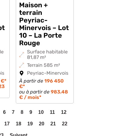
Maison +
terrain
Peyriac-
ot
Minervois – Lot
10 – La Porte
Rouge
le
Surface habitable
81,87 m²
Terrain 585 m²
is
Peyriac-Minervois
 €*
À partir de
196 450
23
€*
ou à partir de
983.48
€ / mois*
6
7
8
9
10
11
12
17
18
19
20
21
22
23
Suivant