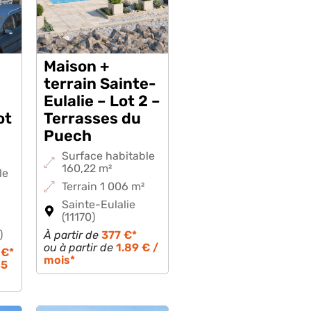
Maison +
terrain Sainte-
Eulalie – Lot 2 –
ot
Terrasses du
Puech
Surface habitable
160,22 m²
le
Terrain 1 006 m²
Sainte-Eulalie
(11170)
)
À partir de
377 €*
ou à partir de
1.89 € /
 €*
mois*
45