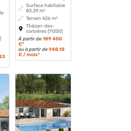
Surface habitable
83,29 m²
le
Terrain 426 m²
Thézan-des-
corbières (11200)
)
À partir de
189 400
€*
0
ou à partir de
948.18
€ / mois*
43