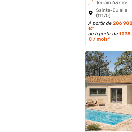
Terrain 637 m²
Sainte-Eulalie
(11170)
À partir de
206 90
€*
ou à partir de
1035
€ / mois*