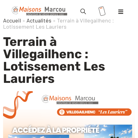
Accueil
»
Actualités
»
Terrain à Villegailhenc :
Modèles
Lotissement Les Lauriers
Terrain à
Terrains
Villegailhenc :
Valoriser votre terrain
Lotissement Les
Lauriers
Maisons
+ terrains
Location
/ Accession
Vente HLM
Réalisations