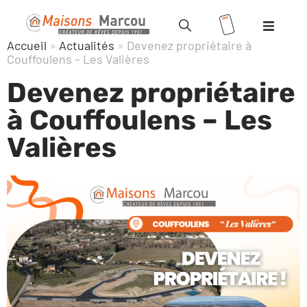
Accueil
»
Actualités
»
Devenez propriétaire à
Modèles
Couffoulens – Les Valières
Devenez propriétaire
Terrains
à Couffoulens – Les
Valoriser votre terrain
Valières
Maisons
+ terrains
Location
/ Accession
Vente HLM
Réalisations