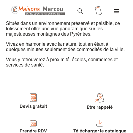
Situés dans un environnement préservé et paisible, ce
Modèles
lotissement offre une vue panoramique sur les
majestueuses montagnes des Pyrénées.
Terrains
Vivez en harmonie avec la nature, tout en étant à
quelques minutes seulement des commodités de la ville.
Valoriser votre terrain
Vous y retrouverez à proximité, écoles, commerces et
services de santé.
Maisons
+ terrains
Location
/ Accession
Devis gratuit
Être rappelé
Vente HLM
Réalisations
Prendre RDV
Télécharger le catalogue