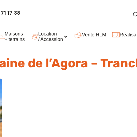
71 17 38
Maisons
Location
Vente HLM
Réalisa
+ terrains
/ Accession
ine de l’Agora – Tranc