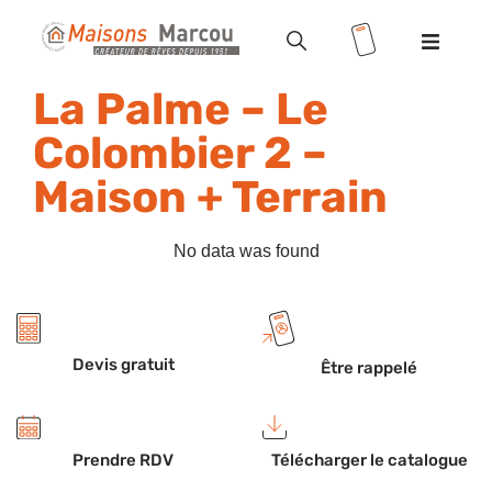
Modèles
La Palme – Le
Colombier 2 –
Terrains
Maison + Terrain
Valoriser votre terrain
No data was found
Maisons
+ terrains
Location
/ Accession
Devis gratuit
Être rappelé
Vente HLM
Prendre RDV
Télécharger le catalogue
Réalisations